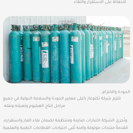
للحفاظ على الاستقرار والنقاء.
الهيليوم
:الجودة والالتزام
تلتزم شركة تكنوغاز بأعلى معايير الجودة والسلامة الدولية في جميع
مراحل إنتاج الهيليوم وتعبئته ونقله.
وتُجري الشركة اختبارات صارمة ومنتظمة لضمان نقاء الغاز واستقراره،
مُقدمةً منتجات موثوقة وآمنة تُلبي احتياجات القطاعات الطبية والعلمية