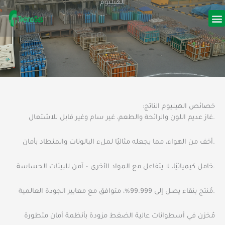
الهيليوم
تخطي
إلى
المحتوى
دمات
كة
:خصائص الهيليوم الناتج
غاز عديم اللون والرائحة والطعم، غير سام وغير قابل للاشتعال.
أخف من الهواء، مما يجعله مثاليًا لملء البالونات والمنطاد بأمان.
خامل كيميائيًا، لا يتفاعل مع المواد الأخرى – آمن للبيئات الحساسة.
مُنتج بنقاء يصل إلى 99.999%، متوافق مع معايير الجودة العالمية.
مُخزن في أسطوانات عالية الضغط مزودة بأنظمة أمان متطورة