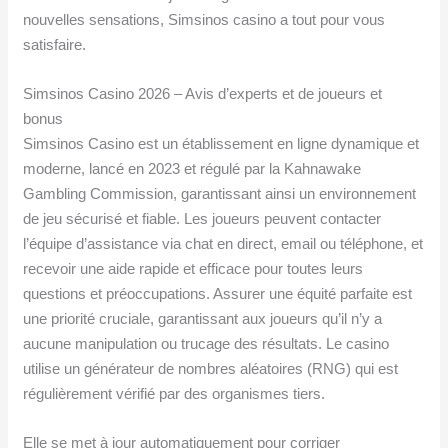
nouvelles sensations, Simsinos casino a tout pour vous
satisfaire.
Simsinos Casino 2026 – Avis d’experts et de joueurs et
bonus
Simsinos Casino est un établissement en ligne dynamique et
moderne, lancé en 2023 et régulé par la Kahnawake
Gambling Commission, garantissant ainsi un environnement
de jeu sécurisé et fiable​. Les joueurs peuvent contacter
l’équipe d’assistance via chat en direct, email ou téléphone, et
recevoir une aide rapide et efficace pour toutes leurs
questions et préoccupations​. Assurer une équité parfaite est
une priorité cruciale, garantissant aux joueurs qu’il n’y a
aucune manipulation ou trucage des résultats. Le casino
utilise un générateur de nombres aléatoires (RNG) qui est
régulièrement vérifié par des organismes tiers.
Elle se met à jour automatiquement pour corriger