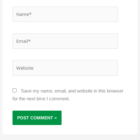
Name*
Email*
Website
Save my name, email, and website in this browser
for the next time I comment.