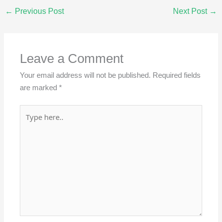
←
Previous Post
Next Post
→
Leave a Comment
Your email address will not be published.
Required fields
are marked
*
Type
here..